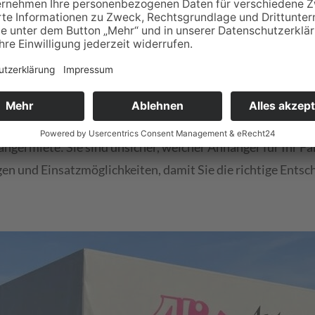
 und behalten Ihre Ausgaben jederzeit im Blick.
Bedarf: Ganz gleich, ob Sie den Planenanhänger nur für we
n Anhänger genau so lange, wie es Ihr Projekt erfordert.
nger: Unsere Planenanhänger zur Miete werden regelmäßig
en Sie Ihre Ladung sicher und zuverlässig.
germiete: Sie sind unsicher, welcher Anhänger für Ihr Fah
n und Einsatzmöglichkeiten, damit Sie die richtige Entsch