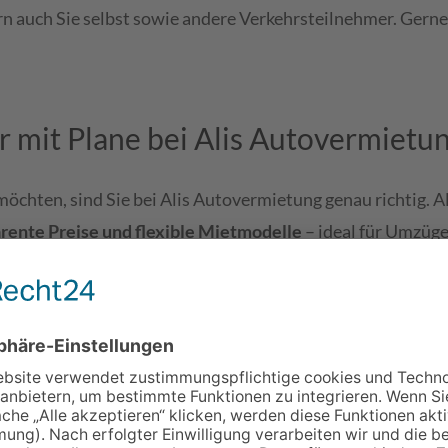
rn auch Sie selbst sowie andere Verkehrsteilnehmer. Gerne 
mit Plane bei Alis Autovermietun
öchten, sind Sie bei Alis Autovermietung genau richtig. 
rente Preise und flexible Mietmodelle
– ideal für Umzüge
ngern und PKW-Anhängern
einere Transporte oder geräumiger Umzugsanhänger mit h
 Planenanhänger sind vielseitig einsetzbar und bieten op
nhänger: Einen Anhänger mit Plane mieten bedeutet bei un