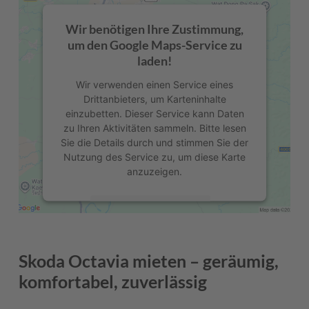
Wir benötigen Ihre Zustimmung,
um den Google Maps-Service zu
laden!
Wir verwenden einen Service eines
Drittanbieters, um Karteninhalte
einzubetten. Dieser Service kann Daten
zu Ihren Aktivitäten sammeln. Bitte lesen
Sie die Details durch und stimmen Sie der
Nutzung des Service zu, um diese Karte
anzuzeigen.
Mehr Informationen
Akzeptieren
Skoda Octavia mieten – geräumig,
powered by
Usercentrics Consent
komfortabel, zuverlässig
Management Platform
&
eRecht24