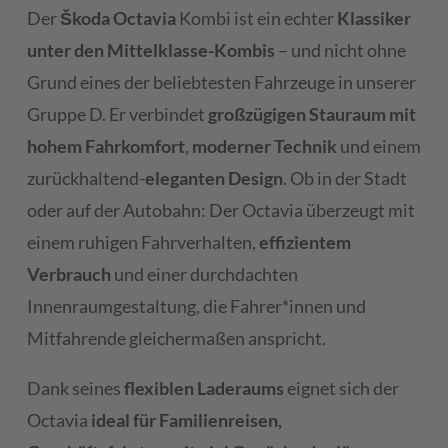
Der
Škoda Octavia
Kombi ist ein echter
Klassiker
unter den Mittelklasse-Kombis
– und nicht ohne
Grund eines der beliebtesten Fahrzeuge in unserer
Gruppe D. Er verbindet
großzügigen Stauraum mit
hohem Fahrkomfort
,
moderner Technik
und einem
zurückhaltend-
eleganten Design
. Ob in der Stadt
oder auf der Autobahn: Der Octavia überzeugt mit
einem ruhigen Fahrverhalten,
effizientem
Verbrauch
und einer durchdachten
Innenraumgestaltung, die Fahrer*innen und
Mitfahrende gleichermaßen anspricht.
Dank seines
flexiblen Laderaums
eignet sich der
Octavia
ideal für Familienreisen,