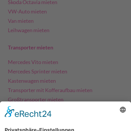
Skoda Octavia mieten
VW-Auto mieten
Van mieten
Leihwagen mieten
Transporter mieten
Mercedes Vito mieten
Mercedes Sprinter mieten
Kastenwagen mieten
Transporter mit Kofferaufbau mieten
Großtransporter mieten
Kleintransporter mieten
Kleinbus mieten
Umzugswagen in der Nähe