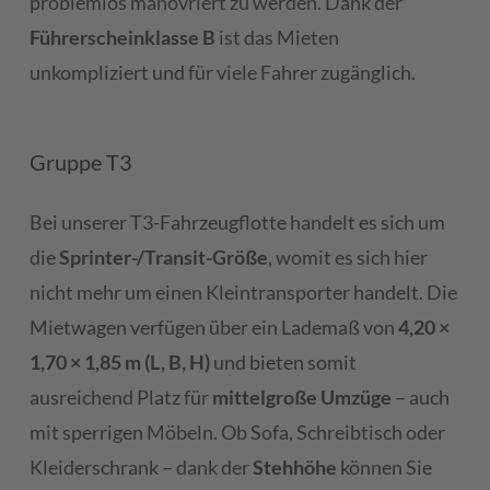
problemlos manövriert zu werden. Dank der
Führerscheinklasse B
ist das Mieten
unkompliziert und für viele Fahrer zugänglich.
Gruppe T3
Bei unserer T3-Fahrzeugflotte handelt es sich um
die
Sprinter-/Transit-Größe
, womit es sich hier
nicht mehr um einen Kleintransporter handelt. Die
Mietwagen verfügen über ein Lademaß von
4,20 ×
1,70 × 1,85 m (L, B, H)
und bieten somit
ausreichend Platz für
mittelgroße Umzüge
– auch
mit sperrigen Möbeln. Ob Sofa, Schreibtisch oder
Kleiderschrank – dank der
Stehhöhe
können Sie