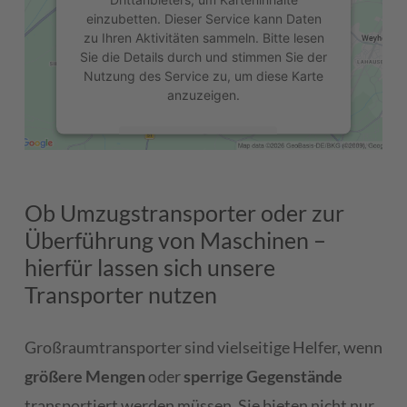
einzubetten. Dieser Service kann Daten
zu Ihren Aktivitäten sammeln. Bitte lesen
Sie die Details durch und stimmen Sie der
Nutzung des Service zu, um diese Karte
anzuzeigen.
Mehr Informationen
Akzeptieren
Ob Umzugstransporter oder zur
powered by
Usercentrics Consent
Überführung von Maschinen –
Management Platform
&
eRecht24
hierfür lassen sich unsere
Transporter nutzen
Großraumtransporter sind vielseitige Helfer, wenn
größere Mengen
oder
sperrige Gegenstände
transportiert werden müssen. Sie bieten nicht nur