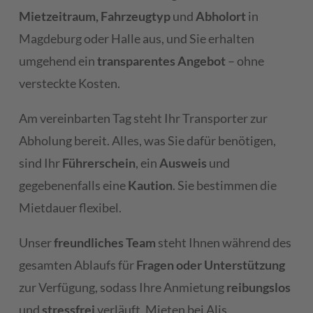
Mietzeitraum, Fahrzeugtyp
und
Abholort
in
Magdeburg oder Halle aus, und Sie erhalten
umgehend ein
transparentes Angebot
– ohne
versteckte Kosten.
Am vereinbarten Tag steht Ihr Transporter zur
Abholung bereit. Alles, was Sie dafür benötigen,
sind Ihr
Führerschein
, ein
Ausweis
und
gegebenenfalls eine
Kaution
. Sie bestimmen die
Mietdauer flexibel.
Unser
freundliches Team
steht Ihnen während des
gesamten Ablaufs für
Fragen oder Unterstützung
zur Verfügung, sodass Ihre Anmietung
reibungslos
und
stressfrei
verläuft. Mieten bei Alis